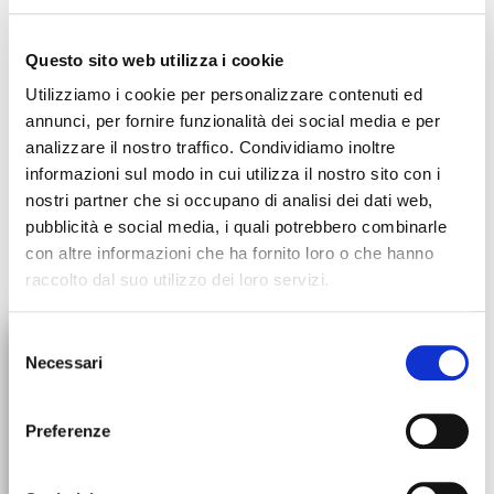
Questo sito web utilizza i cookie
Utilizziamo i cookie per personalizzare contenuti ed
characteristics
annunci, per fornire funzionalità dei social media e per
analizzare il nostro traffico. Condividiamo inoltre
informazioni sul modo in cui utilizza il nostro sito con i
The dryed flowers are always available mixed, in
nostri partner che si occupano di analisi dei dati web,
monovarietal violets or in petals.
You can also buy them by
pubblicità e social media, i quali potrebbero combinarle
color if you need to use them for preparations that require a
con altre informazioni che ha fornito loro o che hanno
single shade.
raccolto dal suo utilizzo dei loro servizi.
×
Selezione
Necessari
del
ORDERS SUSPENSION
consenso
All orders will be suspended
Preferenze
starting July 30th. We'll be back
up and running on August 31st!