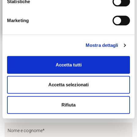
Statistiche
Marketing
Mostra dettagli
Accetta tutti
DO YOU HAVE SPECIAL
Accetta selezionati
REQUESTS FOR DRYED EDIBLE
FLOWERS?
Rifiuta