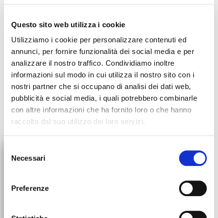
9,00
€
IVA inclusa
Questo sito web utilizza i cookie
Utilizziamo i cookie per personalizzare contenuti ed
annunci, per fornire funzionalità dei social media e per
analizzare il nostro traffico. Condividiamo inoltre
informazioni sul modo in cui utilizza il nostro sito con i
nostri partner che si occupano di analisi dei dati web,
pubblicità e social media, i quali potrebbero combinarle
SHIPPING
ORIGIN
STORAGE
con altre informazioni che ha fornito loro o che hanno
raccolto dal suo utilizzo dei loro servizi.
This is a product that does not need to be refrigerated and that
will travel with standard shipping. (If there are no other types of
products in the same order)
×
Selezione
Necessari
del
ORDERS SUSPENSION
consenso
All orders will be suspended
Preferenze
sold and shipped by
starting July 30th. We'll be back
up and running on August 31st!