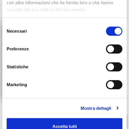
con altre informazioni che ha fornito loro o che hanno
raccolto dal suo utilizzo dei loro servizi.
×
Selezione
Necessari
del
ORDERS SUSPENSION
consenso
All orders will be suspended
Preferenze
starting July 30th. We'll be back
up and running on August 31st!
the recipes
Statistiche
Try out new things in the kitchen with our recipes! From
Marketing
simple dishes to the more elaborate preparations, the
quality and originality of our products will enhance the taste
and visual appeal of your recipes.
Mostra dettagli
Accetta tutti