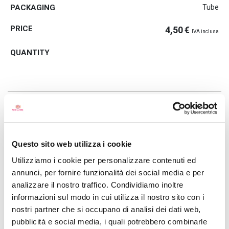
Tube
4,50
€
IVA inclusa
SHIPPING
ORIGIN
STORAGE
This is a product that does not need to be refrigerated and that
Questo sito web utilizza i cookie
will travel with standard shipping. (If there are no other types of
products in the same order)
Utilizziamo i cookie per personalizzare contenuti ed
annunci, per fornire funzionalità dei social media e per
analizzare il nostro traffico. Condividiamo inoltre
informazioni sul modo in cui utilizza il nostro sito con i
sold and shipped by
nostri partner che si occupano di analisi dei dati web,
pubblicità e social media, i quali potrebbero combinarle