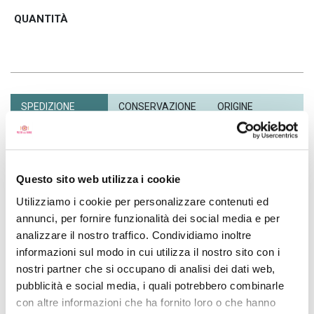
SPEDIZIONE
CONSERVAZIONE
ORIGINE
Questo è un prodotto fresco che viaggerà con imballo isotermico
con corriere DHL. Le consegne sono previste dal lunedì al venerdì,
in fascia oraria 8.30-14.30 (circa). Per esigenze di consegna
diverse ti preghiamo di contattarci
ordini@thesisterslab.com
Questo sito web utilizza i cookie
Utilizziamo i cookie per personalizzare contenuti ed
annunci, per fornire funzionalità dei social media e per
analizzare il nostro traffico. Condividiamo inoltre
venduto e spedito da
informazioni sul modo in cui utilizza il nostro sito con i
nostri partner che si occupano di analisi dei dati web,
pubblicità e social media, i quali potrebbero combinarle
con altre informazioni che ha fornito loro o che hanno