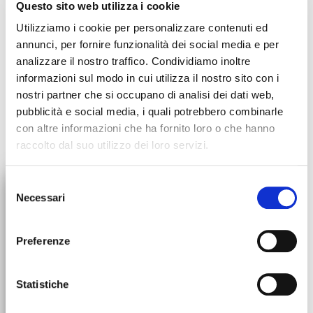
Questo sito web utilizza i cookie
Utilizziamo i cookie per personalizzare contenuti ed
annunci, per fornire funzionalità dei social media e per
analizzare il nostro traffico. Condividiamo inoltre
informazioni sul modo in cui utilizza il nostro sito con i
nostri partner che si occupano di analisi dei dati web,
pubblicità e social media, i quali potrebbero combinarle
con altre informazioni che ha fornito loro o che hanno
raccolto dal suo utilizzo dei loro servizi.
×
Selezione
Necessari
del
SCONTO 10%
SOSPENSIONE ORDINI
consenso
SUL PRIMO ORDINE
Tutti gli ordini saranno
Preferenze
sospesi dal 30 luglio.
Torneremo operativi dal 31
Iscriviti alla newsletter per restare aggiornato su promozioni e
agosto!
Statistiche
novità. Al tuo primo ordine usa il codice sconto!