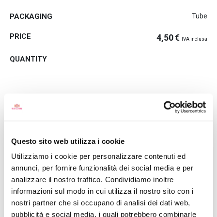
Tube
4,50
€
IVA inclusa
SHIPPING
ORIGIN
STORAGE
This is a product that does not need to be refrigerated and that
Questo sito web utilizza i cookie
will travel with standard shipping. (If there are no other types of
Utilizziamo i cookie per personalizzare contenuti ed
products in the same order)
annunci, per fornire funzionalità dei social media e per
analizzare il nostro traffico. Condividiamo inoltre
informazioni sul modo in cui utilizza il nostro sito con i
nostri partner che si occupano di analisi dei dati web,
sold and shipped by
pubblicità e social media, i quali potrebbero combinarle